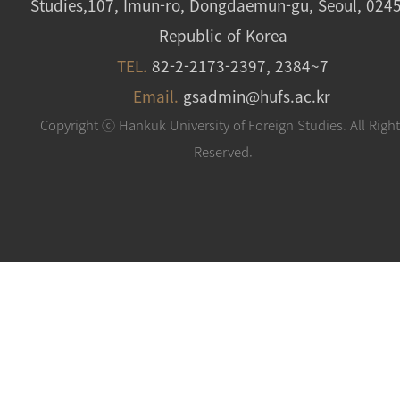
Studies,107, Imun-ro, Dongdaemun-gu, Seoul, 024
Republic of Korea
TEL.
82-2-2173-2397, 2384~7
Email.
gsadmin@hufs.ac.kr
Copyright ⓒ Hankuk University of Foreign Studies. All Righ
Reserved.