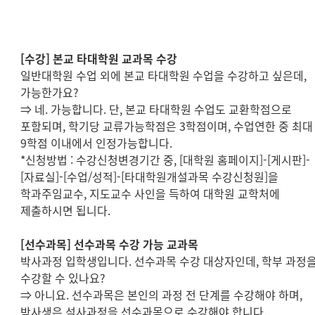
[
수강
]
본교 타대학원 교과목 수강
일반대학원 수업 외에 본교 타대학원 수업을 수강하고 싶은데
,
가능한가요
?
⇒
네
.
가능합니다
.
단
,
본교 타대학원 수업도 교환학점으로
포함되며
,
학기당 교류가능학점은
3
학점이며
,
수업연한 중 최대
9
학점 이내에서 인정가능합니다
.
*
신청방법
:
수강신청변경기간 중
, [
대학원 홈페이지
]-[
게시판
]-
[
자료실
]-[
수업
/
성적
]-[
타대학원개설과목 수강신청원
]
을
학과주임교수
,
지도교수 사인을 득하여 대학원 교학처에
제출하시면 됩니다
.
[
선수과목
]
선수과목 수강 가능 교과목
박사과정 입학생입니다
.
선수과목 수강 대상자인데
,
학부 과정
수강할 수 있나요
?
⇒
아니요
.
선수과목은 본인의 과정 전 단계를 수강해야 하며
,
박사생은 석사과정을 선수과목으로 수강해야 합니다
.