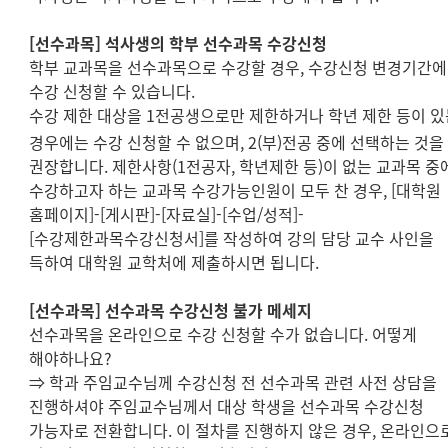
[
선수과목
]
석사생의 학부 선수과목 수강신청
학부 교과목을 선수과목으로 수강할 경우
,
수강신청 변경기간
수강 신청할 수 있습니다
.
수강 제한 대상을
1
전공생으로만 제한하거나 학년 제한 등이 있
경우에는 수강 신청할 수 없으며
,
2(
부
)
전공 중에 선택하는 것을
권장합니다
.
제한사항
(1
전공자
,
학년제한 등
)
이 없는 교과목 중
수강하고자 하는 교과목 수강가능인원이 모두 찬 경우
, [
대학원
홈페이지
]-[
게시판
]-[
자료실
]-[
수업
/
성적
]-
[
수강제한과목수강신청서
]
를 작성하여 강의 담당 교수 사인을
득하여 대학원 교학처에 제출하시면 됩니다
.
[
선수과목
]
선수과목 수강신청 불가 메세지
선수과목을 온라인으로 수강 신청할 수가 없습니다
.
어떻게
해야하나요
?
⇒
학과 주임교수님께 수강신청 전 선수과목 관련 사전 상담을
진행하셔야 주임교수님께서 대상 학생을 선수과목 수강신청
가능자로 전환합니다
.
이 절차를 진행하지 않은 경우
,
온라인으