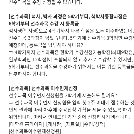
선수과목을 수강 신청할 수 없습니다
.
[
선수과목
]
석사
,
박사 과정은
5
학기부터
,
석박사통합과정은
6
학기부터 선수과목 수강 시 등록금
석사생
(
박사생
)
으로
4
학기까지 다른 학점은 모두 이수하였는데
,
선수과목
3
학점이 남았습니다
. 5
학기에 선수과목
3
학점만 수강
예정인데
,
등록금을 납부해야 하나요
?
⇒
4
학기까지 선수과목은 한학기 수강신청가능학점
(
최대
9
학점
일부학과만
12
학점
)
에 포함되지 않고 추가로 수강할 수 있지만
,
5
학기부터는 선수과목을 수강하기 위해서는 이를 위한 등록금
납부하셔야 합니다
.
[
선수과목
]
선수과목 이수면제신청
선수과목 이수면제신청원을
3
학기에 제출해도 될까요
?
⇒
선수과목 이수면제 신청원을 입학 첫
2
주 이내에 접수하는 
면제 결과에 따라 차후에 수강신청 계획을 세울 수 있도록 하기
위함입니다
.
따라서 안내드린 기간 중에 신청하시기 바랍니다.
[
대학원 홈페이지
]-[
게시판
]-[
자료실
]-[
수업
/
성적
]-
[
선수과목이수면제신청원
]