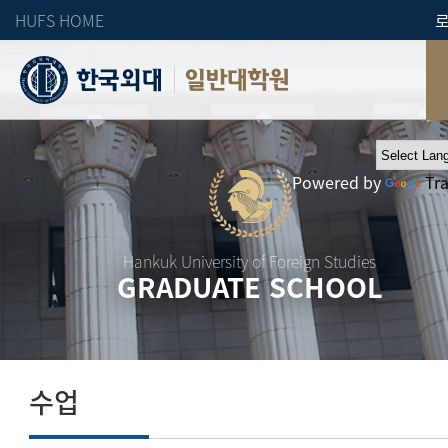
HUFS HOME
일반대학원
Powered by
Tr
Hankuk University of Foreign Studies
GRADUATE SCHOOL
수업