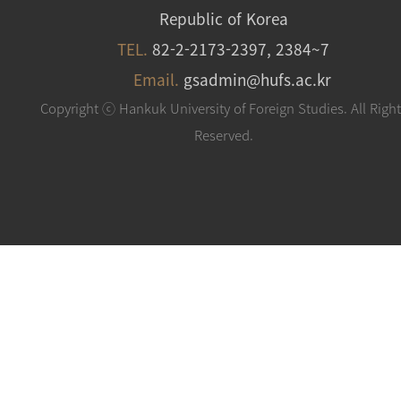
Republic of Korea
TEL.
82-2-2173-2397, 2384~7
Email.
gsadmin@hufs.ac.kr
Copyright ⓒ Hankuk University of Foreign Studies. All Righ
Reserved.