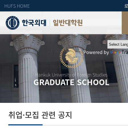
HUFS HOME
일반대학원
Powered by
Tr
Hankuk University of Foreign Studies
GRADUATE SCHOOL
취업·모집 관련 공지