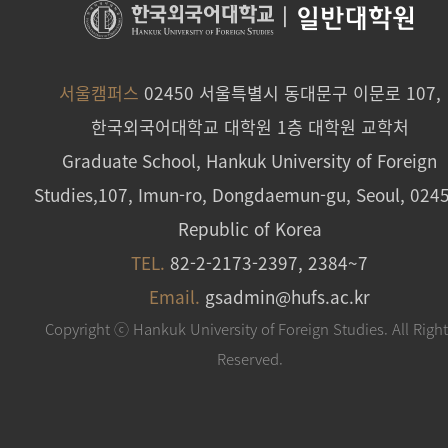
|
일반대학원
서울캠퍼스
02450 서울특별시 동대문구 이문로 107,
한국외국어대학교 대학원 1층 대학원 교학처
Graduate School, Hankuk University of Foreign
Studies,107, Imun-ro, Dongdaemun-gu, Seoul, 024
Republic of Korea
TEL.
82-2-2173-2397, 2384~7
Email.
gsadmin@hufs.ac.kr
Copyright ⓒ Hankuk University of Foreign Studies. All Righ
Reserved.