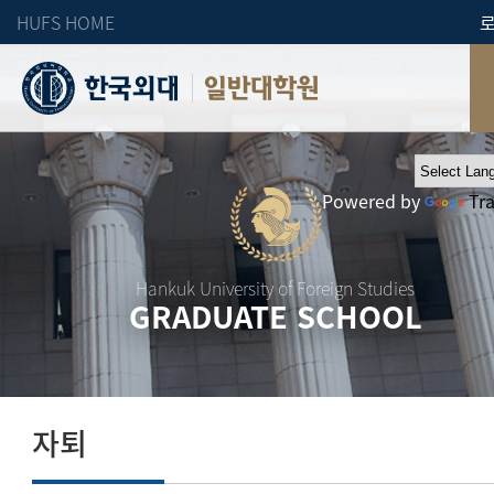
HUFS HOME
일반대학원
Powered by
Tr
Hankuk University of Foreign Studies
GRADUATE SCHOOL
자퇴