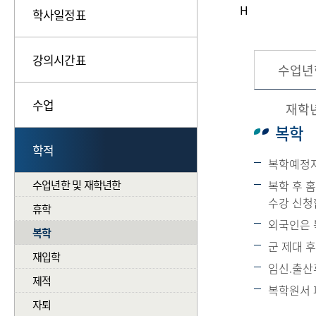
H
학사일정표
강의시간표
수업년
수업
재학
복학
학적
복학예정자
수업년한 및 재학년한
복학 후 
수강 신청
휴학
외국인은 
복학
군 제대 
재입학
임신.출산
제적
복학원서 파
자퇴