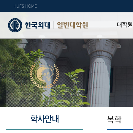
HUFS HOME
대학원
일반대학원
원장인사
연혁
역대 대학원 
주임교수 연
학과 소개
업무안내
오시는 길
자체 평가
학사안내
복학