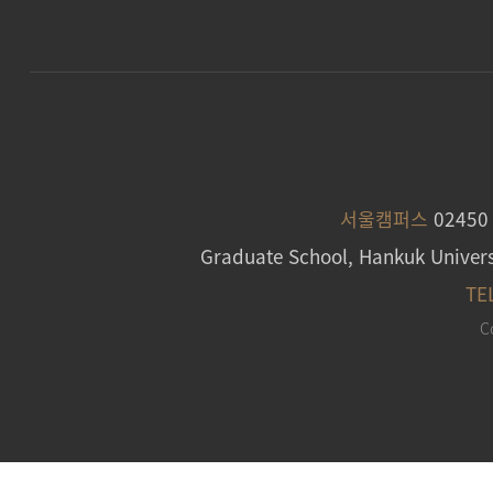
서울캠퍼스
0245
Graduate School, Hankuk Univers
TE
C