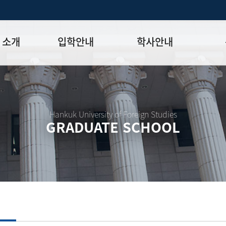
 소개
입학안내
학사안내
모집일정
학사일정표
학위논문
모집요강
강의시간표
논문작성법
원장
입시 공지사항
수업
양식함
Hankuk University of Foreign Studies
GRADUATE SCHOOL
락처
학부-대학원 연계과정
학적
논문지도
학위논문
석·박사 통합 학위과정
장학
연구윤리
박사후 연구과정
외국어시험
연구윤리
종합시험
연구윤리
제 규정
졸업생논
논문게재 연구비 지원