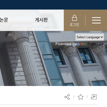
논문
게시판
로그인
제출 절차/자격
공지사항
Powered by
Translate
 및 템플릿
자료실
FAQ
_
취업·모집 관련 공지
제안심사
특강·프로그램 관련 공지
교육 이수 안내
대학원생권리장전
위원회 규정
대학원 총학생회
 지침서
외국인 유학생 비자(VISA)
문검색