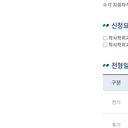
※각 지원자격
신청
□ 학사학위과
□ 학사학위과
전형
구분
전기
후기