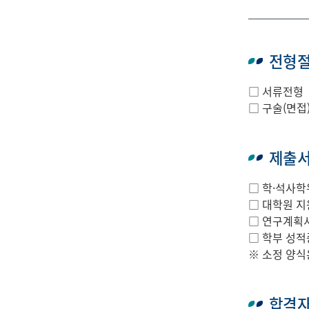
전형
□ 서류전형
□ 구술(면접
제출
□ 학·석사학
□ 대학원 지
□ 연구계획서
□ 학부 성적
※ 소정 양식
합격자