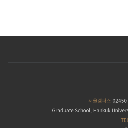
서울캠퍼스
0245
Graduate School, Hankuk Univers
TE