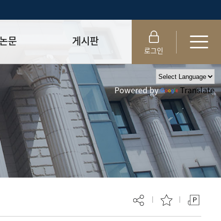
논문
게시판
로그인
제출 절차/자격
공지사항
Powered by
Translate
 및 템플릿
자료실
FAQ
_
취업·모집 관련 공지
제안심사
특강·프로그램 관련 공지
교육 이수 안내
대학원생권리장전
위원회 규정
대학원 총학생회
 지침서
외국인 유학생 비자(VISA)
문검색