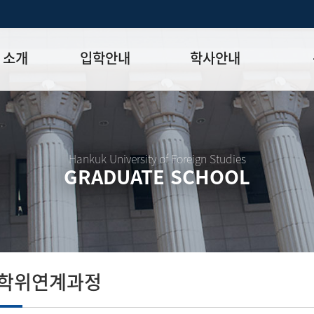
 소개
입학안내
학사안내
모집일정
학사일정표
학위논문
모집요강
강의시간표
논문작성법
원장
입시 공지사항
수업
양식함
Hankuk University of Foreign Studies
GRADUATE SCHOOL
락처
학부-대학원 연계과정
학적
논문지도
학위논문
석·박사 통합 학위과정
장학
연구윤리
박사후 연구과정
외국어시험
연구윤리
종합시험
연구윤리
제 규정
졸업생논
논문게재 연구비 지원
사학위연계과정