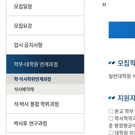
H
모집일정
모집요강
입시 공지사항
모집
학부-대학원 연계과정
일반대학원 석
학·석사학위연계과정
석사예약제
지원
석·박사 통합 학위과정
□ 본교 학부
□ 학사학위과
박사후 연구과정
총 평점평균이
□ 대학원 지