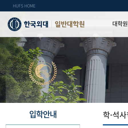
HUFS HOME
대학원
일반대학원
원장인사
연혁
역대 대학원 
주임교수 연
학과 소개
업무안내
오시는 길
자체 평가
입학안내
학·석