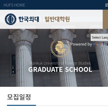
HUFS HOME
일반대학원
Powered by
Tr
Hankuk University of Foreign Studies
GRADUATE SCHOOL
모집일정