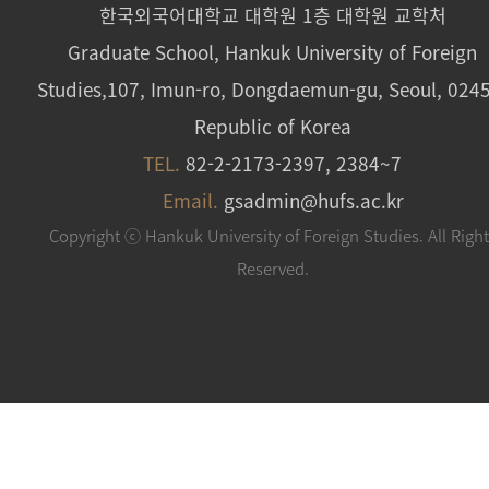
한국외국어대학교 대학원 1층 대학원 교학처
Graduate School, Hankuk University of Foreign
Studies,107, Imun-ro, Dongdaemun-gu, Seoul, 024
Republic of Korea
TEL.
82-2-2173-2397, 2384~7
Email.
gsadmin@hufs.ac.kr
Copyright ⓒ Hankuk University of Foreign Studies. All Righ
Reserved.