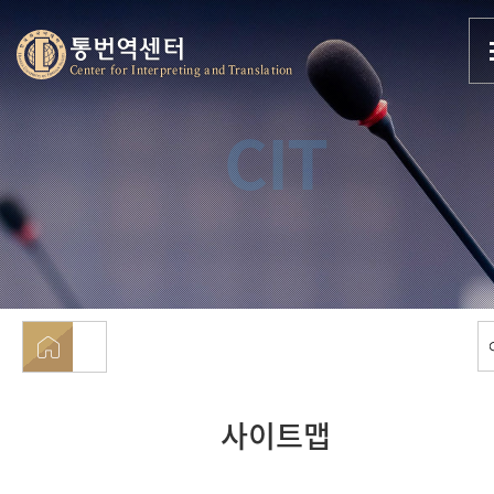
통번역센터
Center for Interpreting and Translation
CIT
사이트맵