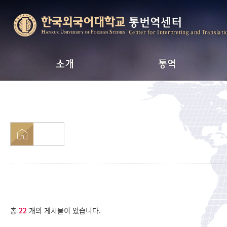
통번역센터
Center for Interpreting and Translati
소개
통역
인사말
통역서비스 안내
연혁
전문 통역 분야
Strong Point
통역 요율표
Contact Us
통번역 계약직 요율
총
22
개의 게시물이 있습니다.