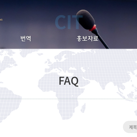
CIT
on
번역
홍보자료
번역서비스 안내
브로슈어
전문 번역 분야
주요 통번역 실적
센
FAQ
번역 요율표
통번역 계약직 요율