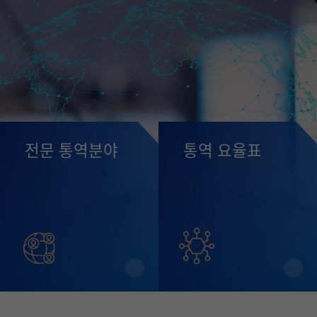
전문 통역분야
통역 요율표