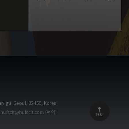
n-gu, Seoul, 02450, Korea
/
hufscit@hufscit.com (번역)
TOP