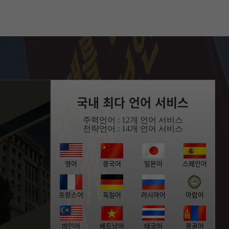
국내 최다 언어 서비스
주력언어 : 12개 언어 서비스
전략언어 : 14개 언어 서비스
영어
중국어
일본어
스페인어
프랑스어
독일어
러시아어
아랍어
마인어
베트남어
태국어
몽골어