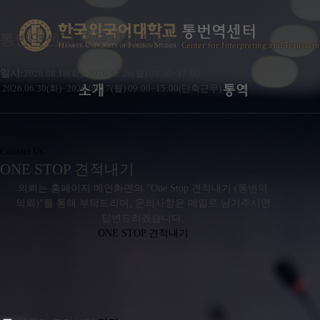
통번역센터
통번역센터 근무시간 안내
Center for Interpreting and Translati
일시:
2026.08.18(화)~2026.12.28(월) 09:00~17:00
소개
통역
2026.06.30
(화)~2026.08.17(월) 09:00~15:00(단축근무)
인사말
통역서비스 안내
Contact Us
연혁
전문 통역 분야
ONE STOP 견적내기
Strong Point
통역 요율표
의뢰는 홈페이지 메인화면의 "One Stop 견적내기 (통번역
Contact Us
통번역 계약직 요율
의뢰)"를 통해 부탁드리며, 문의사항은 메일로 남겨주시면
답변드리겠습니다.
ONE STOP 견적내기