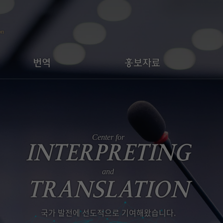
on
번역
홍보자료
번역서비스 안내
브로슈어
전문 번역 분야
주요 통번역 실적
센
번역 요율표
HUFS CIT
통번역 계약직 요율
One Stop 견적내기
한번에! 편리하게!
통번역 서비스 견적내기
견적내기