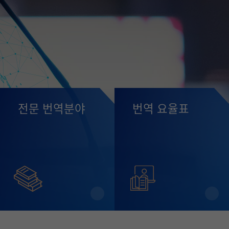
전문 번역분야
번역 요율표