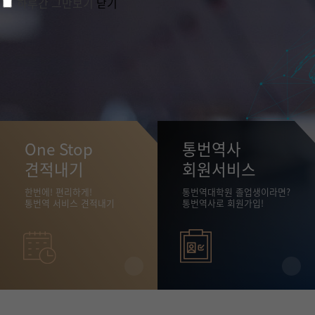
하루간 그만보기
닫기
One Stop
통번역사
견적내기
회원서비스
한번에! 편리하게!
통번역대학원 졸업생이라면?
통번역 서비스 견적내기
통번역사로 회원가입!